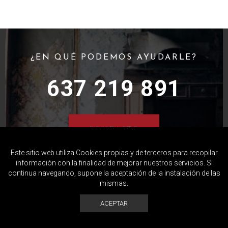
¿EN QUÉ PODEMOS AYUDARLE?
637 219 891
CONTACTO
Este sitio web utiliza Cookies propias y de terceros para recopilar
información con la finalidad de mejorar nuestros servicios. Si
EXPERTOS EN VACIADO DE PISOS, CASAS,
continua navegando, supone la aceptación de la instalación de las
LOCALES, ALMACENES, GARAJES
mismas.
ACEPTAR
COPYRIGHT © - DESARROLLADO POR ENGINE SOFTWARE